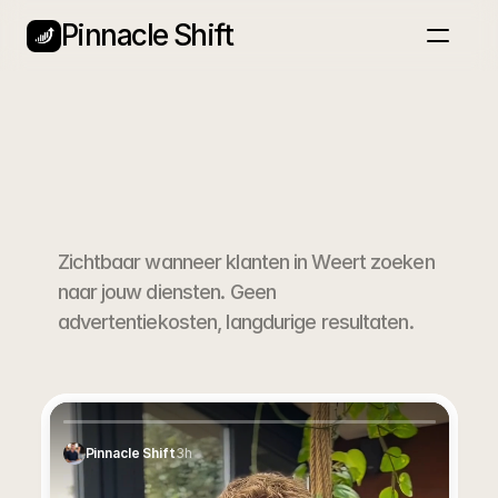
Pinnacle Shift
Home
Nieuwsbrief
Blog
Services
Plan een gesprek
Zichtbaar wanneer klanten in Weert zoeken 
naar jouw diensten. Geen 
advertentiekosten, langdurige resultaten.
SEO
Bureau
Weert
Pinnacle Shift
3h