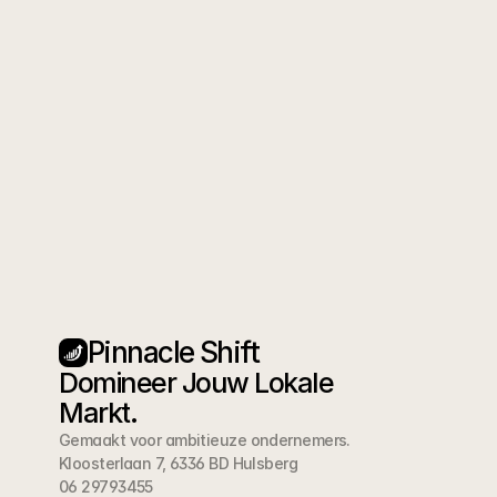
Start vandaag
Klaar om #1 te 
worden in Weert?
Plan een gratis kennismakingsgesprek. We
bespreken jouw situatie en laten zien hoe
SEO jouw bedrijf kan helpen groeien. Geen
verplichtingen, geen verkooppraatje.
Plan een gesprek
Pinnacle Shift
Domineer Jouw Lokale 
Markt.
Gemaakt voor ambitieuze ondernemers.
Kloosterlaan 7, 6336 BD Hulsberg
06 29793455