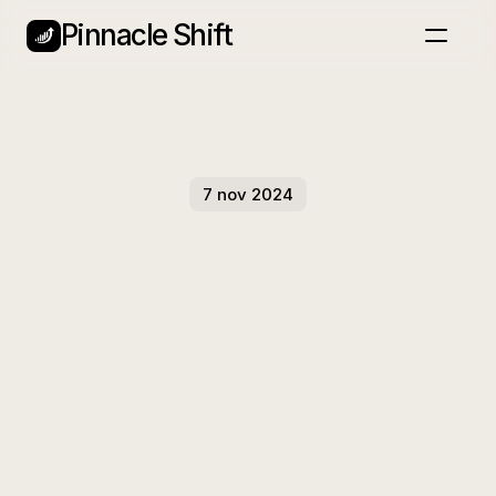
Pinnacle Shift
Home
Nieuwsbrief
Blog
Services
Plan een gesprek
7 nov 2024
Eén
Simpele