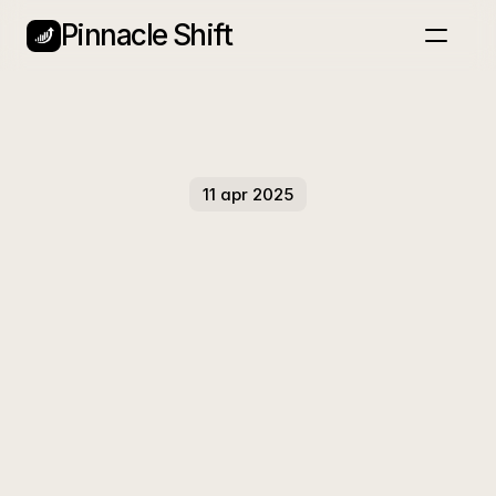
Pinnacle Shift
Home
Nieuwsbrief
Blog
Services
Plan een gesprek
11 apr 2025
93%
Van
De